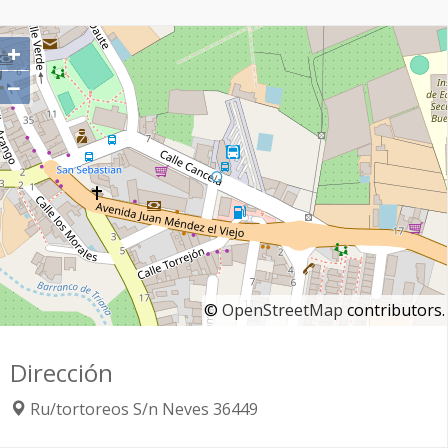
+
−
©
OpenStreetMap
contributors.
Dirección
Ru/tortoreos S/n
Neves
36449