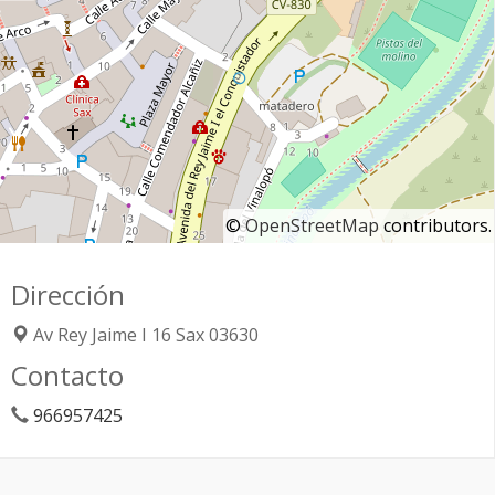
©
OpenStreetMap
contributors.
Dirección
Av Rey Jaime I 16
Sax
03630
Contacto
966957425