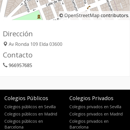
©
OpenStreetMap
contributors.
Dirección
Av Ronda 109
Elda
03600
Contacto
966957685
Colegios Públicos
Colegios Privados
Colegios públicos en Sevilla
Colegios privados en Sevilla
Colegios públicos en Madrid
Colegios privados en Madrid
Colegios públicos en
Colegios privados en
Barcelona
Barcelona