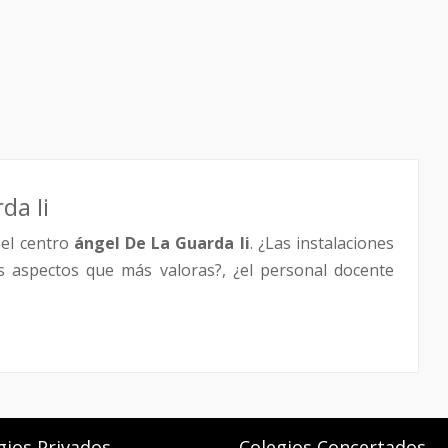
da Ii
el centro
ángel De La Guarda Ii
. ¿Las instalaciones
os aspectos que más valoras?, ¿el personal docente
gios Privados
Colegios Concertados