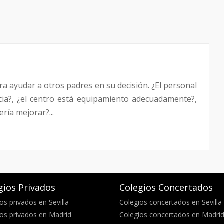
a ayudar a otros padres en su decisión. ¿El personal
ncia?, ¿el centro está equipamiento adecuadamente?,
ría mejorar?...
gios Privados
Colegios Concertados
os privados en Sevilla
Colegios concertados en Sevilla
os privados en Madrid
Colegios concertados en Madri