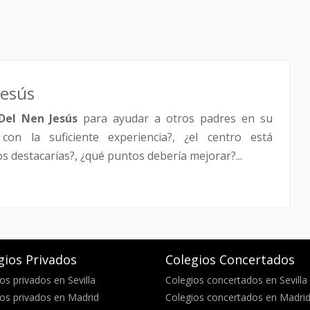
Jesús
Del Nen Jesús
para ayudar a otros padres en su
con la suficiente experiencia?, ¿el centro está
destacarías?, ¿qué puntos debería mejorar?...
gios Privados
Colegios Concertados
os privados en Sevilla
Colegios concertados en Sevilla
os privados en Madrid
Colegios concertados en Madri