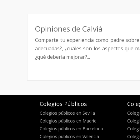
Opiniones de Calvià
Comparte tu experiencia como padre sobre
adecuadas?, ¿cuáles son los aspectos que má
¿qué debería mejorar?...
Colegios Públicos
Cole
Colegios públicos en Sevilla
Colegi
Colegios públicos en Madrid
Colegi
Colegios públicos en Barcelona
Colegi
Colegios públicos en Valencia
Colegi