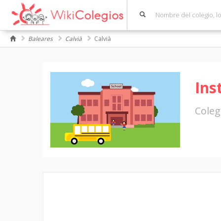
Baleares
Calvià
Calvià
Ins
Coleg