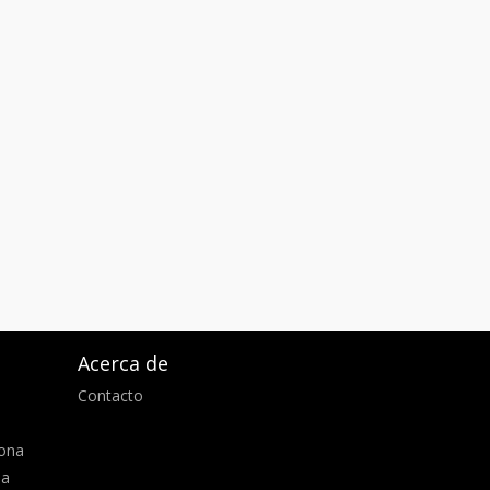
Acerca de
Contacto
d
lona
ia