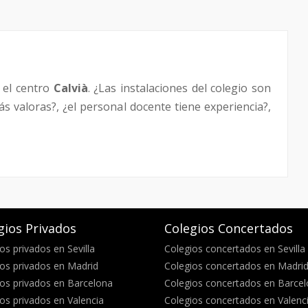
 el centro
Calvià
. ¿Las instalaciones del colegio son
s valoras?, ¿el personal docente tiene experiencia?,
gios Privados
Colegios Concertados
os privados en Sevilla
Colegios concertados en Sevilla
os privados en Madrid
Colegios concertados en Madri
os privados en Barcelona
Colegios concertados en Barce
os privados en Valencia
Colegios concertados en Valenc