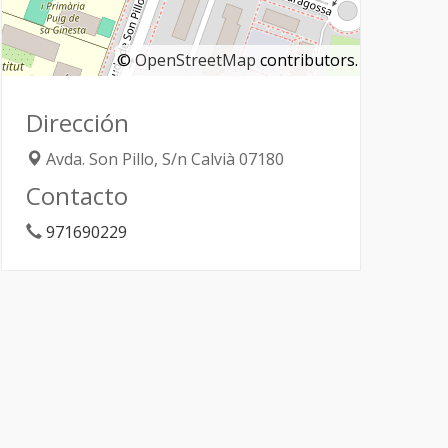
©
OpenStreetMap
contributors.
Dirección
Avda. Son Pillo, S/n
Calvià
07180
Contacto
971690229