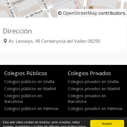
©
OpenStreetMap
contributors.
Dirección
Av. Lesseps, 49
Cerdanyola del Valles
08290
Colegios Públicos
Colegios Privados
Colegios públicos en Sevilla
Colegios privados en Sevilla
Colegios públicos en Madrid
Colegios privados en Madrid
Colegios públicos en
Colegios privados en
Barcelona
Barcelona
Colegios públicos en Valencia
Colegios privados en Valencia
Esta web utiliza cookies de terceros, como analytics, redes
Acepto!
Política de privacidad
Política de cookies
©
sociales, remarketing y cookies de afiliación para realizar tareas