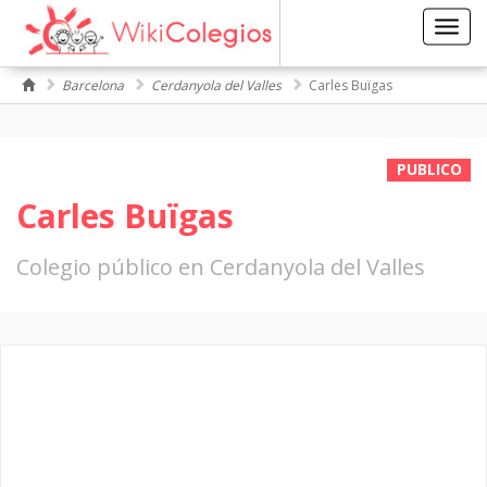
Toggl
navig
Barcelona
Cerdanyola del Valles
Carles Buïgas
PUBLICO
Carles Buïgas
Colegio público en Cerdanyola del Valles