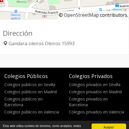
©
OpenStreetMap
contributors.
Dirección
Gandara-oleiros
Oleiros
15993
Colegios Públicos
Colegios Privados
Colegios públicos en Sevilla
Colegios privados en Sevilla
Colegios públicos en Madrid
Colegios privados en Madrid
Colegios públicos en
Colegios privados en
Barcelona
Barcelona
Colegios públicos en Valencia
Colegios privados en Valencia
Esta web utiliza cookies de terceros, como analytics, redes
Acepto!