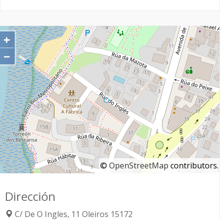
+
−
©
OpenStreetMap
contributors.
Dirección
C/ De O Ingles, 11
Oleiros
15172