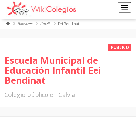
Toggl
navig
Baleares
Calvià
Eei Bendinat
PUBLICO
Escuela Municipal de
Educación Infantil Eei
Bendinat
Colegio público en Calvià