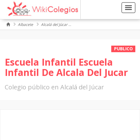
Toggl
navig
Albacete
Alcalá del Júcar
Escuela Infantil De Alcala Del Jucar
PUBLICO
Escuela Infantil Escuela
Infantil De Alcala Del Jucar
Colegio público en Alcalá del Júcar