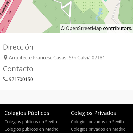
©
OpenStreetMap
contributors.
Dirección
Arquitecte Francesc Casas, S/n
Calvià
07181
Contacto
971700150
Colegios Públicos
Colegios Privados
Colegios públicos en Sevilla
Colegios privados en Sevilla
Colegios públicos en Madrid
Colegios privados en Madrid