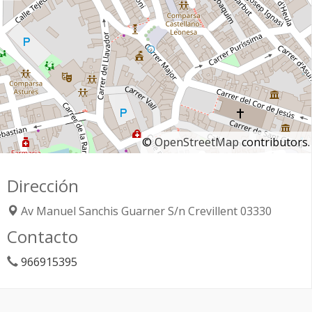
©
OpenStreetMap
contributors.
Dirección
Av Manuel Sanchis Guarner S/n
Crevillent
03330
Contacto
966915395