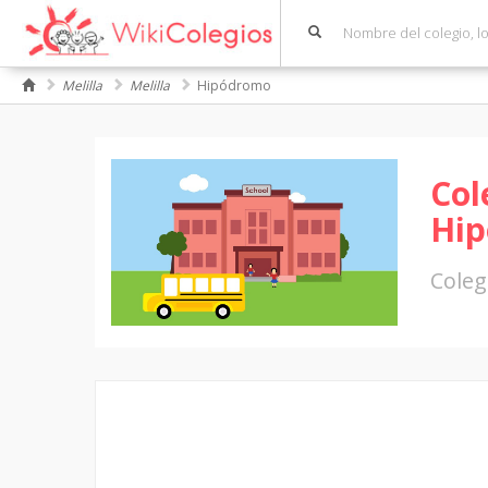
Melilla
Melilla
Hipódromo
Col
Hi
Coleg