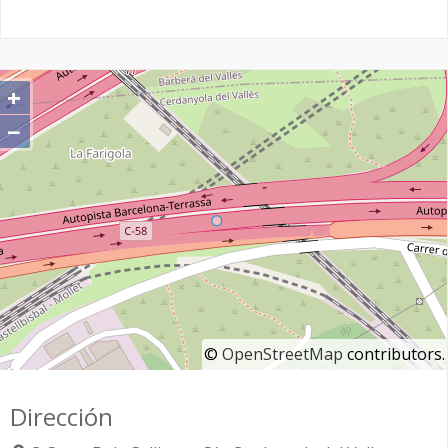
+
−
©
OpenStreetMap
contributors.
Dirección