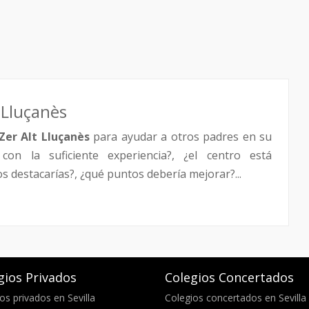
 Lluçanès
 Zer Alt Lluçanès
para ayudar a otros padres en su
con la suficiente experiencia?, ¿el centro está
destacarías?, ¿qué puntos debería mejorar?...
gios Privados
Colegios Concertados
os privados en Sevilla
Colegios concertados en Sevilla