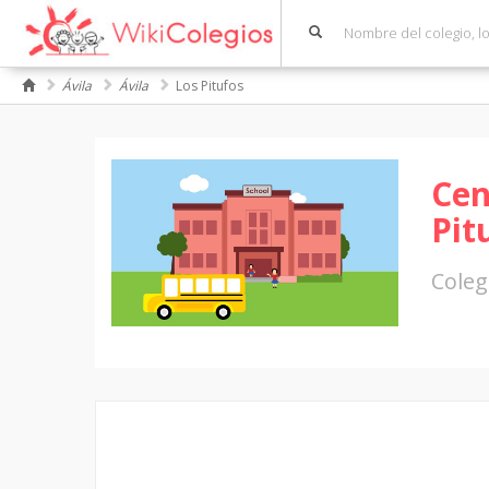
Ávila
Ávila
Los Pitufos
Cen
Pit
Coleg