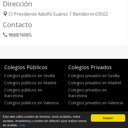
Dirección
Cl Presidente Adolfo Suárez 1
Benidorm
03502
Contacto
966816065
Colegios Públicos
Colegios Privados
Colegios públicos en Sevilla
Colegios privados en Sevilla
Colegios públicos en Madrid
Colegios privados en Madrid
Colegios públicos en
Colegios privados en
Barcelona
Barcelona
Colegios públicos en Valencia
Colegios privados en Valencia
Esta web utiliza cookies de terceros, como analytics, redes
Acepto!
Política de privacidad
Política de cookies
©
sociales, remarketing y cookies de afiliación para realizar tareas
WikiColegios 2026
de análisis.
+Info