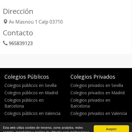
Dirección
Av Masnou 1
Calp
03710
Contacto
965839123
Colegios Públicos
Colegios Privados
Colegios públicos en Sevilla
Colegios privados en Sevilla
Colegios públicos en Madrid
Colegios privados en Madrid
Colegios públicos en
Colegios privados en
Barcelona
Barcelona
Colegios públicos en Valencia
Colegios privados en Valencia
Esta web utiliza cookies de terceros, como analytics, redes
Acepto!
Política de privacidad
Política de cookies
©
sociales, remarketing y cookies de afiliación para realizar tareas