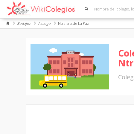
Badajoz
Azuaga
Ntra.sra.de La Paz
Col
Ntr
Coleg