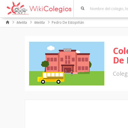
Melilla
Melilla
Pedro De Estopiñán
Col
De 
Coleg