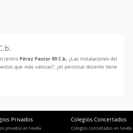
C.b.
el centro
Pérez Pastor 90 C.b.
. ¿Las instalaciones del
pectos que más valoras?, ¿el personal docente tiene
gios Privados
Colegios Concertados
os privados en Sevilla
Colegios concertados en Sevilla