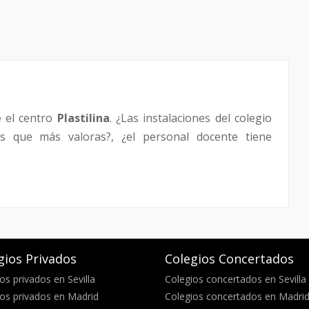
 el centro
Plastilina
. ¿Las instalaciones del colegio
s que más valoras?, ¿el personal docente tiene
gios Privados
Colegios Concertados
os privados en Sevilla
Colegios concertados en Sevilla
os privados en Madrid
Colegios concertados en Madri