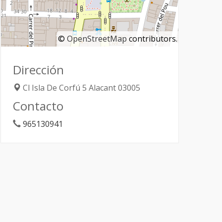
©
OpenStreetMap
contributors.
Dirección
Cl Isla De Corfú 5
Alacant
03005
Contacto
965130941