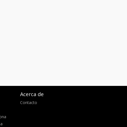
Acerca de
Contacto
d
lona
ia