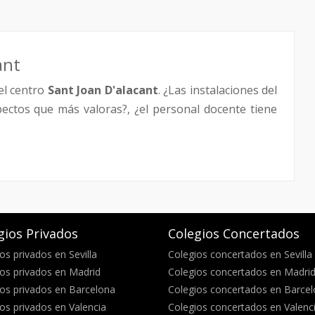
ant
el centro
Sant Joan D'alacant
. ¿Las instalaciones del
pectos que más valoras?, ¿el personal docente tiene
gios Privados
Colegios Concertados
os privados en Sevilla
Colegios concertados en Sevilla
os privados en Madrid
Colegios concertados en Madri
os privados en Barcelona
Colegios concertados en Barce
os privados en Valencia
Colegios concertados en Valenc