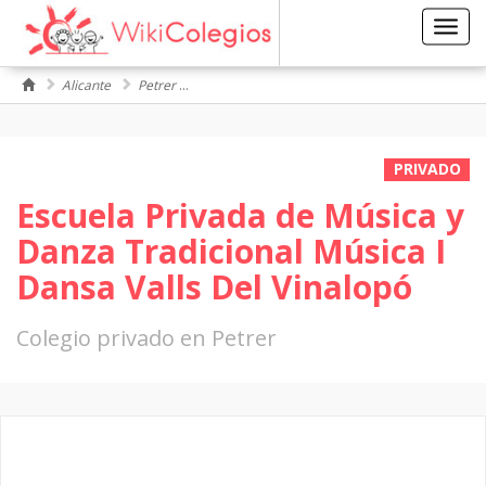
Toggl
navig
Alicante
Petrer
Tradicional Música I Dansa Valls Del Vinalopó
PRIVADO
Escuela Privada de Música y
Danza Tradicional Música I
Dansa Valls Del Vinalopó
Colegio privado en Petrer