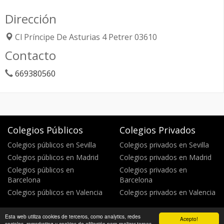
Dirección
Cl Príncipe De Asturias 4
Petrer
03610
Contacto
669380560
Colegios Públicos
Colegios Privados
Colegios públicos en Sevilla
Colegios privados en Sevilla
Colegios públicos en Madrid
Colegios privados en Madrid
Colegios públicos en
Colegios privados en
Barcelona
Barcelona
Colegios públicos en Valencia
Colegios privados en Valencia
Esta web utiliza cookies de terceros, como analytics, redes
Acepto!
Política de privacidad
Política de cookies
©
sociales, remarketing y cookies de afiliación para realizar tareas