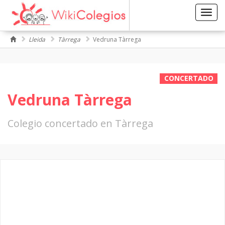
Toggl
navig
Lleida
Tàrrega
Vedruna Tàrrega
CONCERTADO
Vedruna Tàrrega
Colegio concertado en Tàrrega