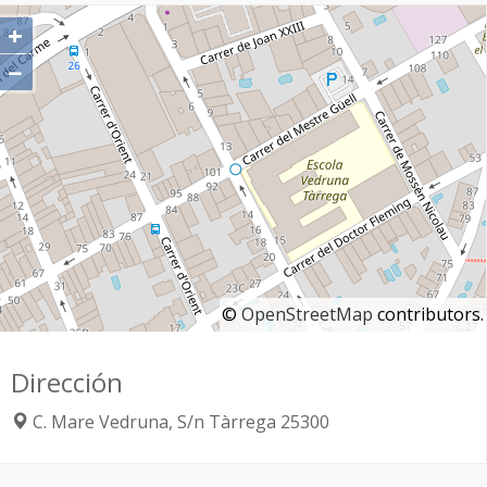
+
−
©
OpenStreetMap
contributors.
Dirección
C. Mare Vedruna, S/n
Tàrrega
25300