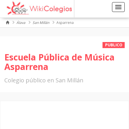
Toggl
navig
Álava
San Millán
Asparrena
PUBLICO
Escuela Pública de Música
Asparrena
Colegio público en San Millán