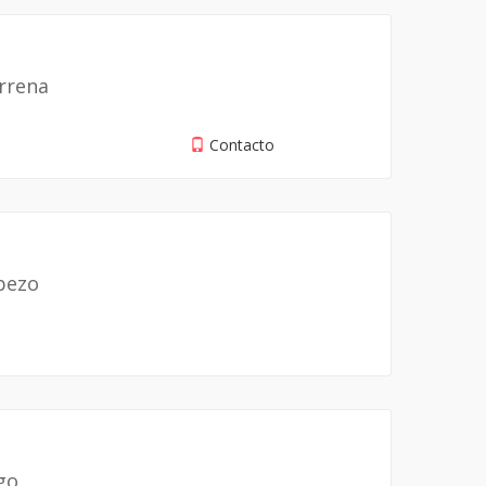
rrena
Contacto
pezo
go