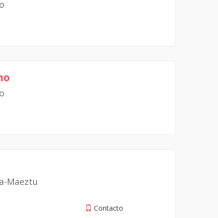
io
mo
io
ia-Maeztu
)
Contacto