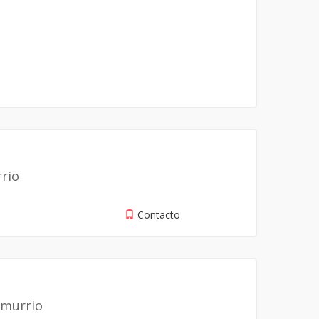
rrio
Contacto
Amurrio