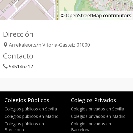
©
OpenStreetMap
contributors.
Dirección
Arrekaleor,s/n
Vitoria-Gasteiz
01000
Contacto
945146212
Colegios Públicos
Colegios Privados
Colegios públicos en Sevilla
Colegios privados en Sevilla
Colegios públicos en Madrid
Colegios privados en Madrid
Colegios públicos en
Colegios privados en
Barcelona
Barcelona