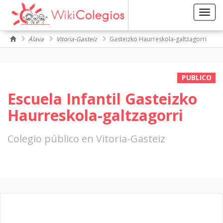
Toggl
navig
Álava
Vitoria-Gasteiz
Gasteizko Haurreskola-galtzagorri
PUBLICO
Escuela Infantil Gasteizko
Haurreskola-galtzagorri
Colegio público en Vitoria-Gasteiz