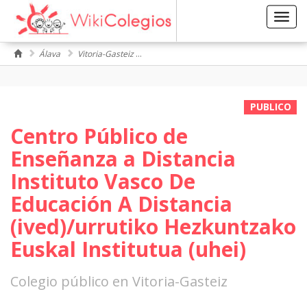
Toggl
navig
Álava
Vitoria-Gasteiz
Instituto Vasco De Educación A Distancia 
PUBLICO
Centro Público de
Enseñanza a Distancia
Instituto Vasco De
Educación A Distancia
(ived)/urrutiko Hezkuntzako
Euskal Institutua (uhei)
Colegio público en Vitoria-Gasteiz