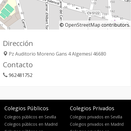
©
OpenStreetMap
contributors.
Dirección
Pz Auditorio Moreno Gans 4
Algemesí
46680
Contacto
962481752
Colegios Públicos
Colegios Privados
Colegios públicos en Sevilla
Colegios privados en Sevilla
Colegios públicos en Madrid
Colegios privados en Madrid