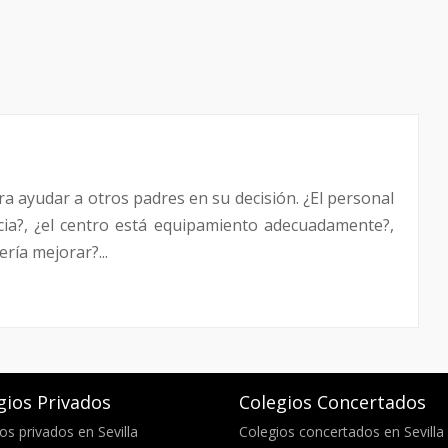
a ayudar a otros padres en su decisión. ¿El personal
ncia?, ¿el centro está equipamiento adecuadamente?,
ría mejorar?...
gios Privados
Colegios Concertados
os privados en Sevilla
Colegios concertados en Sevilla