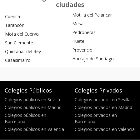
ciudades
Motilla del Palancar
Cuenca
Mesas
Tarancón
Pedroñeras
Mota del Cuervo
Huete
San Clemente
Provencio
Quintanar del Rey
Horcajo de Santiago
Casasimarro
Colegios Públicos
Colegios Privados
Colegios públicos en Sevilla
Colegios privados en Sevilla
Colegios públicos en Madrid
Colegios privados en Madrid
Colegios públicos en
Colegios privados en
Barcelona
Barcelona
Colegios públicos en Valencia
Colegios privados en Valencia