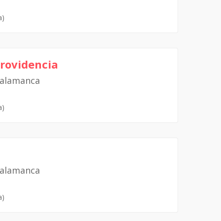
a)
Providencia
Salamanca
a)
Salamanca
a)