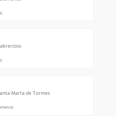
a)
Cabrerizos
a)
Santa Marta de Tormes
amanca)