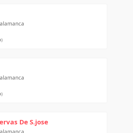
Salamanca
a)
Salamanca
a)
ervas De S.jose
Salamanca