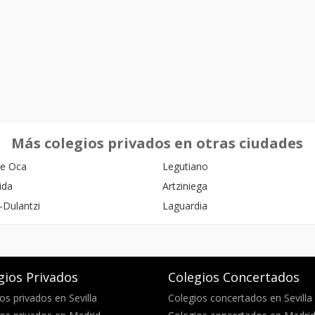
Más colegios privados en otras ciudades
de Oca
Legutiano
ida
Artziniega
a-Dulantzi
Laguardia
gios Privados
Colegios Concertados
os privados en Sevilla
Colegios concertados en Sevilla