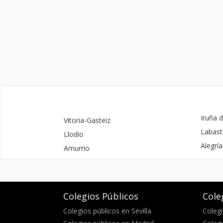
Iruña 
Vitoria-Gasteiz
Labast
Llodio
Alegrí
Amurrio
Colegios Públicos
Cole
Colegios públicos en Sevilla
Colegi