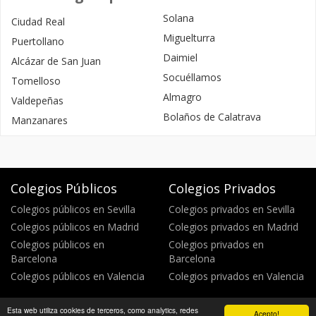
Solana
Ciudad Real
Miguelturra
Puertollano
Daimiel
Alcázar de San Juan
Socuéllamos
Tomelloso
Almagro
Valdepeñas
Bolaños de Calatrava
Manzanares
Colegios Públicos
Colegios Privados
Colegios públicos en Sevilla
Colegios privados en Sevilla
Colegios públicos en Madrid
Colegios privados en Madrid
Colegios públicos en
Colegios privados en
Barcelona
Barcelona
Colegios públicos en Valencia
Colegios privados en Valencia
Esta web utiliza cookies de terceros, como analytics, redes
Acepto!