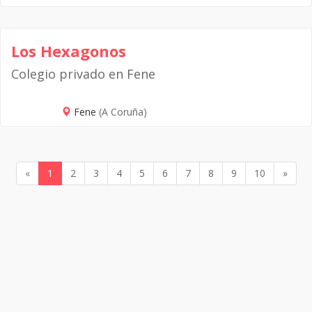
Los Hexagonos
Colegio privado en Fene
Fene
(A Coruña)
«
1
2
3
4
5
6
7
8
9
10
»