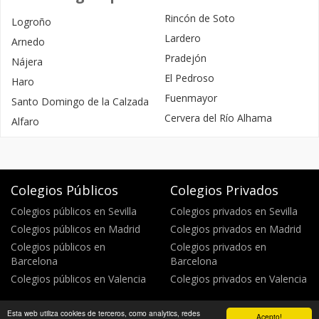
Rincón de Soto
Logroño
Lardero
Arnedo
Pradejón
Nájera
El Pedroso
Haro
Fuenmayor
Santo Domingo de la Calzada
Cervera del Río Alhama
Alfaro
Colegios Públicos
Colegios Privados
Colegios públicos en Sevilla
Colegios privados en Sevilla
Colegios públicos en Madrid
Colegios privados en Madrid
Colegios públicos en
Colegios privados en
Barcelona
Barcelona
Colegios públicos en Valencia
Colegios privados en Valencia
Esta web utiliza cookies de terceros, como analytics, redes
Acepto!