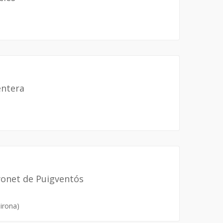
entera
yonet de Puigventós
Girona)