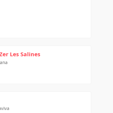
 Zer Les Salines
lana
aviva