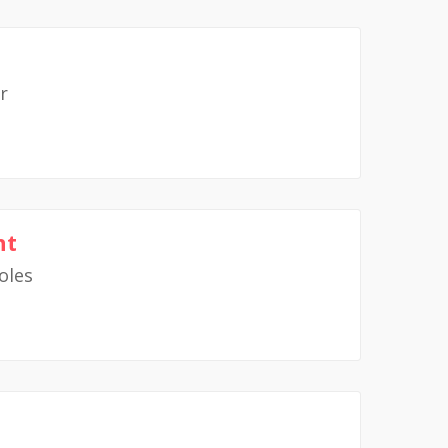
r
nt
oles