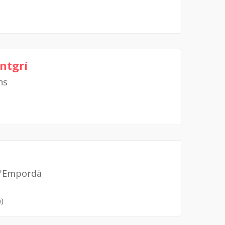
ntgrí
ns
 d'Empordà
a)