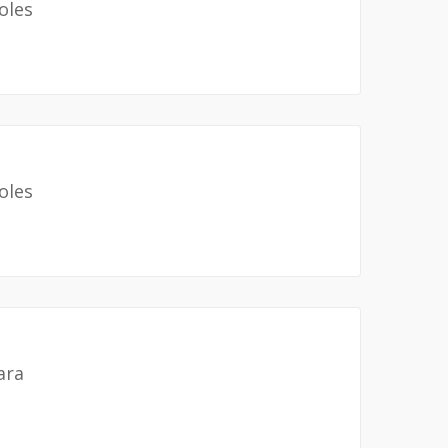
oles
oles
ara