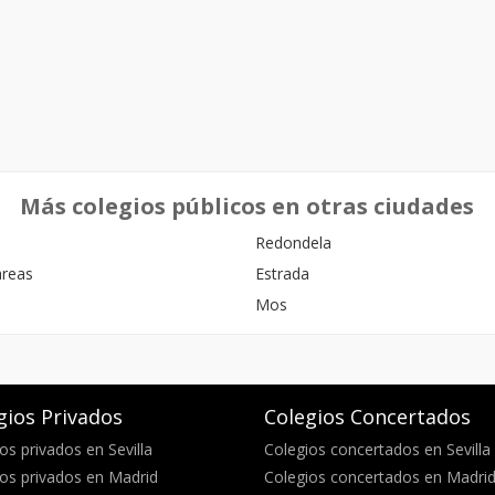
Más colegios públicos en otras ciudades
Redondela
areas
Estrada
Mos
gios Privados
Colegios Concertados
os privados en Sevilla
Colegios concertados en Sevilla
os privados en Madrid
Colegios concertados en Madri