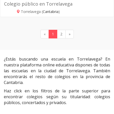
Colegio público en Torrelavega
Torrelavega (
Cantabria
)
«
1
2
»
¿Estás buscando una escuela en Torrelavega? En
nuestra plataforma online educativa dispones de todas
las escuelas en la ciudad de Torrelavega. También
encontrarás el resto de colegios en la provincia de
Cantabria.
Haz click en los filtros de la parte superior para
encontrar colegios según su titularidad: colegios
públicos, concertados y privados.