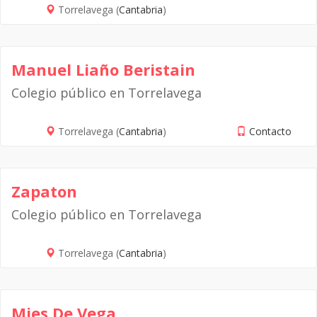
Torrelavega (
Cantabria
)
Manuel Liaño Beristain
Colegio público en Torrelavega
Torrelavega (
Cantabria
)
Contacto
Zapaton
Colegio público en Torrelavega
Torrelavega (
Cantabria
)
Mies De Vega