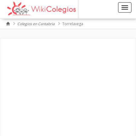
Toggl
navig
Colegios en Cantabria
Torrelavega