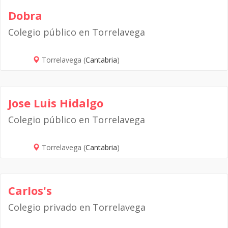
Dobra
Colegio público en Torrelavega
Torrelavega (
Cantabria
)
Jose Luis Hidalgo
Colegio público en Torrelavega
Torrelavega (
Cantabria
)
Carlos's
Colegio privado en Torrelavega