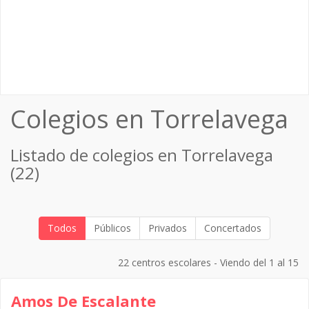
Colegios en Torrelavega
Listado de colegios en Torrelavega
(22)
Todos
Públicos
Privados
Concertados
22 centros escolares - Viendo del 1 al 15
Amos De Escalante