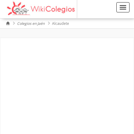
Toggl
navig
Colegios en Jaén
Alcaudete