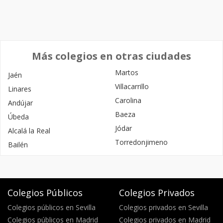
Más colegios en otras ciudades
Martos
Jaén
Villacarrillo
Linares
Carolina
Andújar
Baeza
Úbeda
Jódar
Alcalá la Real
Torredonjimeno
Bailén
Colegios Públicos
Colegios Privados
Colegios públicos en Sevilla
Colegios privados en Sevilla
Colegios públicos en Madrid
Colegios privados en Madrid