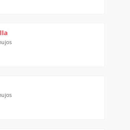
lla
mujos
mujos