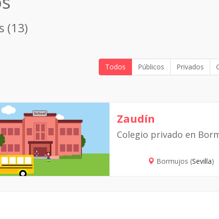
os
s (13)
Todos
Públicos
Privados
Zaudín
Colegio privado en Bor
Bormujos (
Sevilla
)