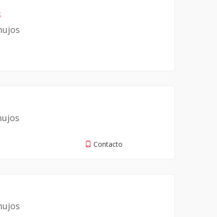
s
mujos
mujos
Contacto
mujos