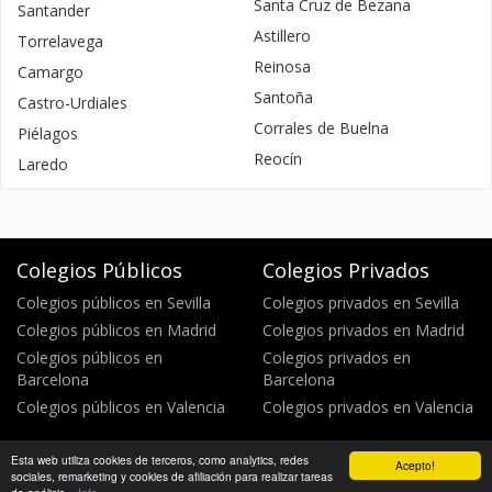
Santa Cruz de Bezana
Santander
Astillero
Torrelavega
Reinosa
Camargo
Santoña
Castro-Urdiales
Corrales de Buelna
Piélagos
Reocín
Laredo
Colegios Públicos
Colegios Privados
Colegios públicos en Sevilla
Colegios privados en Sevilla
Colegios públicos en Madrid
Colegios privados en Madrid
Colegios públicos en
Colegios privados en
Barcelona
Barcelona
Colegios públicos en Valencia
Colegios privados en Valencia
Esta web utiliza cookies de terceros, como analytics, redes
Acepto!
Política de privacidad
Política de cookies
©
sociales, remarketing y cookies de afiliación para realizar tareas
WikiColegios 2026