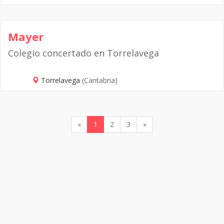
Mayer
Colegio concertado en Torrelavega
Torrelavega
(Cantabria)
«
1
2
3
»