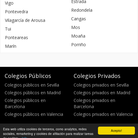
Estrada
Vigo
Redondela
Pontevedra
Cangas
Vilagarcía de Arousa
Mos
Tui
Moaña
Ponteareas
Porriño
Marín
Colegios Públicos
Colegios Privados
Colegios públicos en Sevilla
Colegios privados en Sevilla
Colegios públicos en Madrid
Colegios privados en Madrid
Colegios públicos en
Colegios privados en
Barcelona
Barcelona
Colegios públicos en Valencia
Colegios privados en Valencia
Esta web utiliza cookies de terceros, como analytics, redes
Acepto!
Política de privacidad
Política de cookies
©
sociales, remarketing y cookies de afiliación para realizar tareas
WikiColegios 2026