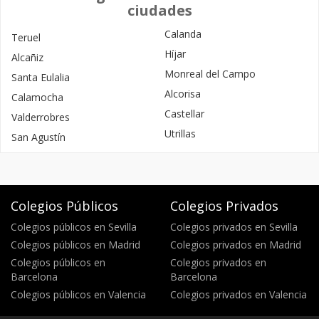
ciudades
Calanda
Teruel
Híjar
Alcañiz
Monreal del Campo
Santa Eulalia
Alcorisa
Calamocha
Castellar
Valderrobres
Utrillas
San Agustín
Colegios Públicos
Colegios Privados
Colegios públicos en Sevilla
Colegios privados en Sevilla
Colegios públicos en Madrid
Colegios privados en Madrid
Colegios públicos en
Colegios privados en
Barcelona
Barcelona
Colegios públicos en Valencia
Colegios privados en Valencia