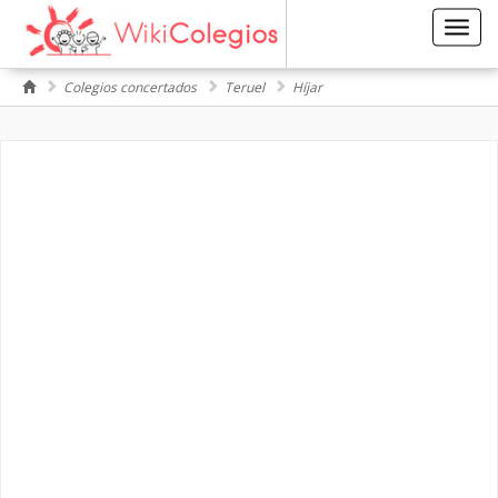
Toggl
navig
Colegios concertados
Teruel
Híjar